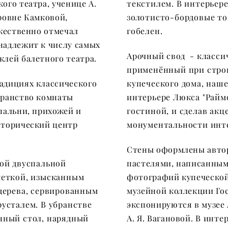
ого театра, ученице А.
текстилем.
В интерьере
ровне Камковой,
золотисто-бордовые то
ржественно отмечал
гобелен.
надлежит к числу самых
Арочный свод - класси
клей балетного театра.
применённый при стро
адициях классического
купеческого дома, наш
транство комнаты
интерьере Люкса "Райм
пальни, прихожей и
гостиной, и сделав акц
сторический центр
монументальности инт
Стены оформлены авто
ой двуспальной
пастелями, написанны
кеткой, изысканным
фотографий купеческой
дерева, сервированным
музейной коллекции Гос
русталем.
В убранстве
экспонируются в музее 
нный стол, нарядный
А. Я. Вагановой.
В инте