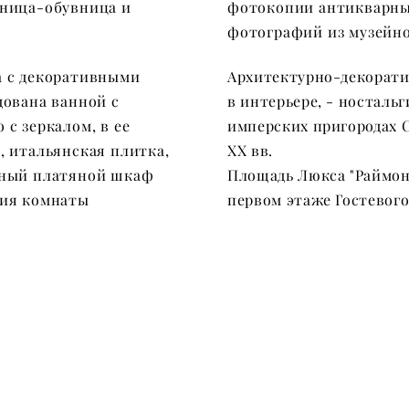
нница-обувница и
фотокопии антикварны
фотографий из музейно
а с декоративными
Архитектурно-декорати
дована ванной с
в интерьере, - ностальг
с зеркалом, в ее
имперских пригородах 
, итальянская плитка,
XX вв.
ьный платяной шкаф
Площадь Люкса "Раймонд
ния комнаты
первом этаже Гостевого
Забронировать