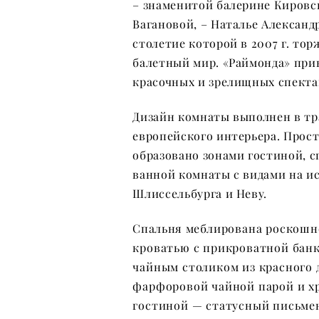
– знаменитой балерине Кировск
Вагановой, – Наталье Александ
столетие которой в 2007 г. то
балетный мир. «Раймонда» при
красочных и зрелищных спекта
Дизайн комнаты выполнен в тр
европейского интерьера. Прос
образовано зонами гостиной, с
ванной комнаты с видами на и
Шлиссельбурга и Неву.
Спальня
меблирована роскошн
кроватью с прикроватной бан
чайным столиком из красного 
фарфоровой чайной парой и х
гостиной — статусный письме