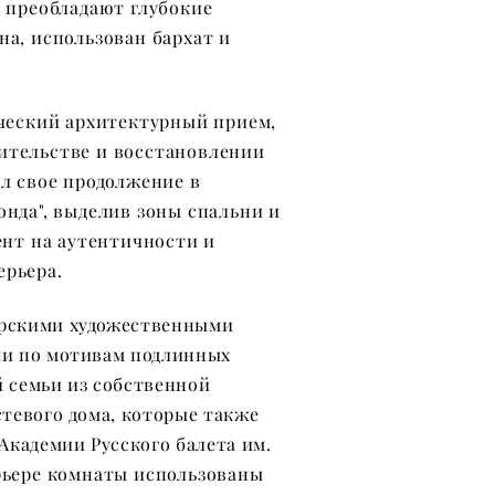
 преобладают глубокие
на,
использован бархат и
ческий архитектурный прием,
ительстве и восстановлении
ел свое продолжение в
онда", выделив зоны спальни и
ент на аутентичности и
ерьера.
рскими художественными
ми по мотивам подлинных
 семьи из собственной
тевого дома, которые также
Академии Русского балета им.
рьере комнаты использованы